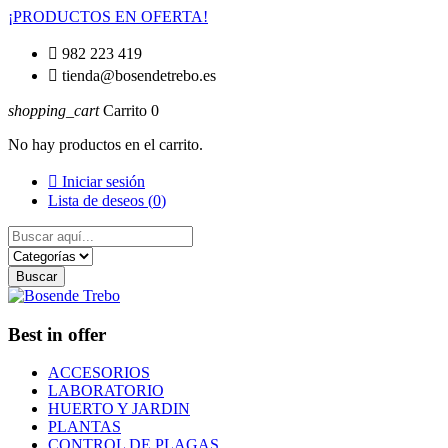
¡PRODUCTOS EN OFERTA!

982 223 419

tienda@bosendetrebo.es
shopping_cart
Carrito
0
No hay productos en el carrito.

Iniciar sesión
Lista de deseos (
0
)
Buscar
Best in offer
ACCESORIOS
LABORATORIO
HUERTO Y JARDIN
PLANTAS
CONTROL DE PLAGAS