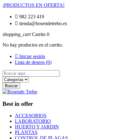
¡PRODUCTOS EN OFERTA!

982 223 419

tienda@bosendetrebo.es
shopping_cart
Carrito
0
No hay productos en el carrito.

Iniciar sesión
Lista de deseos (
0
)
Buscar
Best in offer
ACCESORIOS
LABORATORIO
HUERTO Y JARDIN
PLANTAS
CONTROL DE PLAGAS