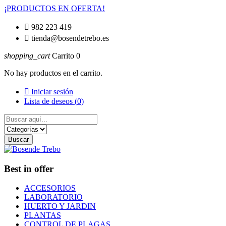
¡PRODUCTOS EN OFERTA!

982 223 419

tienda@bosendetrebo.es
shopping_cart
Carrito
0
No hay productos en el carrito.

Iniciar sesión
Lista de deseos (
0
)
Buscar
Best in offer
ACCESORIOS
LABORATORIO
HUERTO Y JARDIN
PLANTAS
CONTROL DE PLAGAS