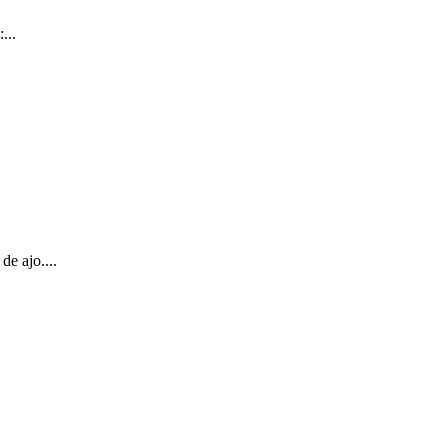
...
e ajo....