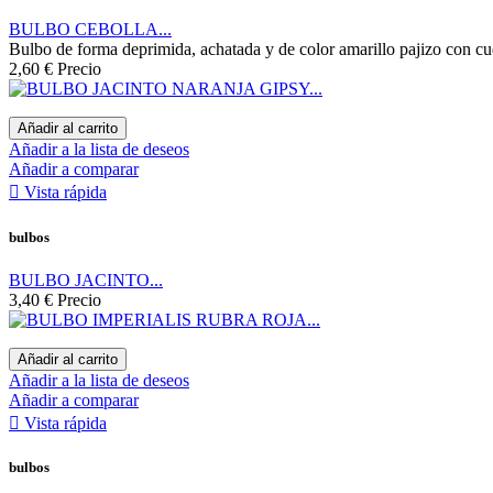
BULBO CEBOLLA...
Bulbo de forma deprimida, achatada y de color amarillo pajizo con cuel
2,60 €
Precio
Añadir al carrito
Añadir a la lista de deseos
Añadir a comparar

Vista rápida
bulbos
BULBO JACINTO...
3,40 €
Precio
Añadir al carrito
Añadir a la lista de deseos
Añadir a comparar

Vista rápida
bulbos