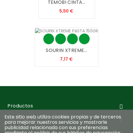
TEMOBI CINTA...
Precio
5,50 €
SOURIN XTREME...
Precio
7,17 €
Productos

Este sitio web utiliza cookies propias y de terceros
Información

para mejorar nuestros servicios y mostrarle
publicidad relacionada con sus preferencias
Su Cuenta
mediante el análisis de sus hábitos de navegación.