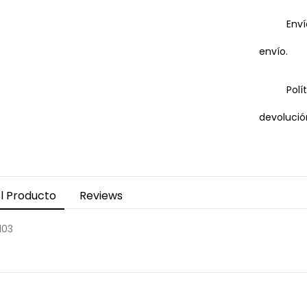
Enví
envío.
Polí
devolució
l Producto
Reviews
103