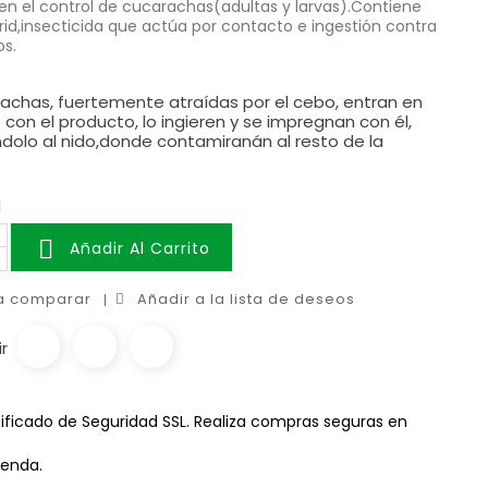
en el control de cucarachas(adultas y larvas).Contiene
id,insecticida que actúa por contacto e ingestión contra
os.
achas, fuertemente atraídas por el cebo, entran en
con el producto, lo ingieren y se impregnan con él,
dolo al nido,donde contamiranán al resto de la
d

Añadir Al Carrito
 a comparar
Añadir a la lista de deseos
r
ificado de Seguridad SSL. Realiza compras seguras en
ienda.