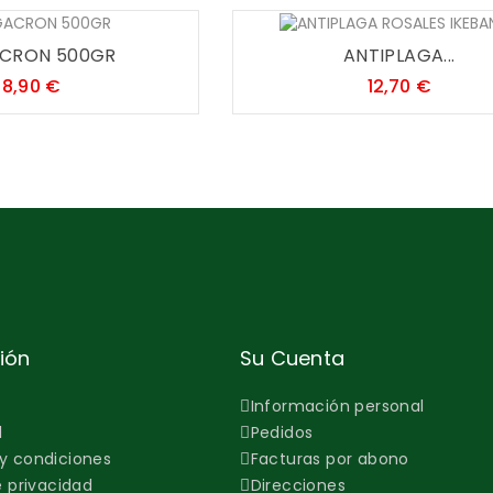
CRON 500GR
ANTIPLAGA...
Precio
Precio
8,90 €
12,70 €
ión
Su Cuenta
Información personal
l
Pedidos
y condiciones
Facturas por abono
e privacidad
Direcciones