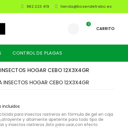
982 223 419
tienda@bosendetrebo.es


0
CARRITO
S
CONTROL DE PLAGAS
 INSECTOS HOGAR CEBO 12X3X4GR
A INSECTOS HOGAR CEBO 12X3X4GR
 incluidos
cticida para insectos rastreros en fórmula de gel en caja
,atrayente y altamente apetente para todo tipo de
 y insectos rastreros ,listo para usar,con efecto