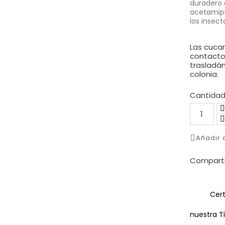
duradero 
acetamipr
los insect
Las cucar
contacto 
trasladán
colonia.
Cantida
Añadir
Comparti
Cert
nuestra T