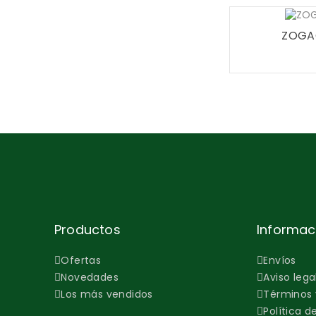
ZOGA
Productos
Informac
Ofertas
Envíos
Novedades
Aviso lega
Los más vendidos
Términos 
Política d