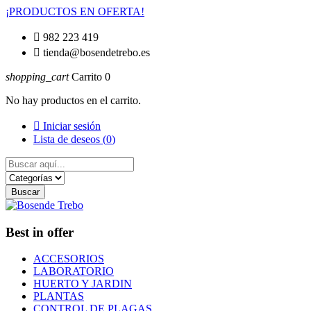
¡PRODUCTOS EN OFERTA!

982 223 419

tienda@bosendetrebo.es
shopping_cart
Carrito
0
No hay productos en el carrito.

Iniciar sesión
Lista de deseos (
0
)
Buscar
Best in offer
ACCESORIOS
LABORATORIO
HUERTO Y JARDIN
PLANTAS
CONTROL DE PLAGAS