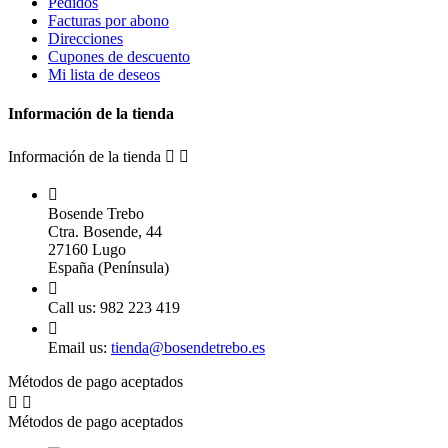
Pedidos
Facturas por abono
Direcciones
Cupones de descuento
Mi lista de deseos
Información de la tienda
Información de la tienda



Bosende Trebo
Ctra. Bosende, 44
27160 Lugo
España (Península)

Call us:
982 223 419

Email us:
tienda@bosendetrebo.es
Métodos de pago aceptados


Métodos de pago aceptados