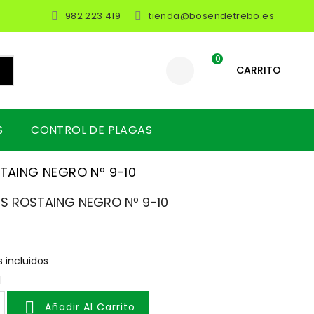
982 223 419
tienda@bosendetrebo.es


0
CARRITO
S
CONTROL DE PLAGAS
TAING NEGRO Nº 9-10
S ROSTAING NEGRO Nº 9-10
 incluidos
d

Añadir Al Carrito