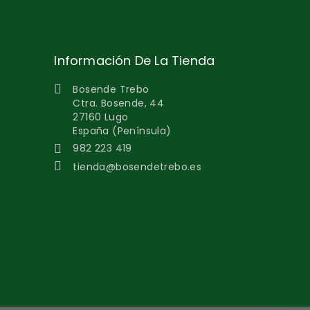
Información De La Tienda
Bosende Trebo

Ctra. Bosende, 44
27160 Lugo
España (Península)
982 223 419


tienda@bosendetrebo.es