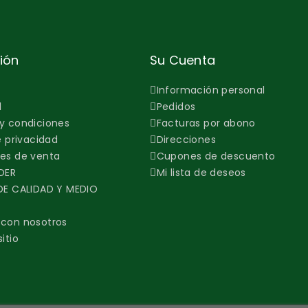
ión
Su Cuenta
Información personal
l
Pedidos
y condiciones
Facturas por abono
e privacidad
Direcciones
es de venta
Cupones de descuento
DER
Mi lista de deseos
DE CALIDAD Y MEDIO
con nosotros
itio