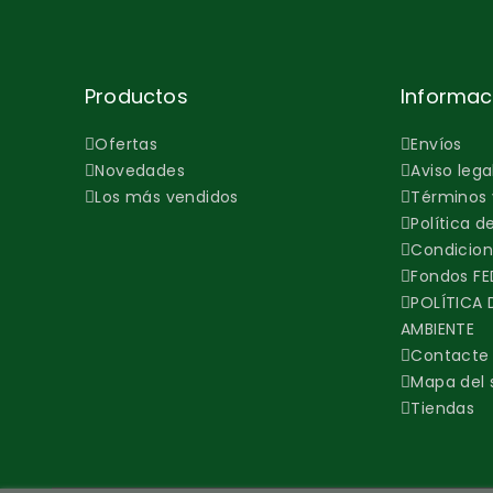
Productos
Informac
Ofertas
Envíos
Novedades
Aviso lega
Los más vendidos
Términos 
Política d
Condicion
Fondos FE
POLÍTICA 
AMBIENTE
Contacte 
Mapa del s
Tiendas