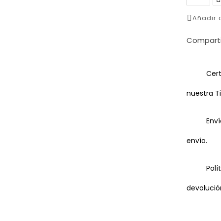
Añadir
Comparti
Cert
nuestra T
Enví
envío.
Polí
devolució