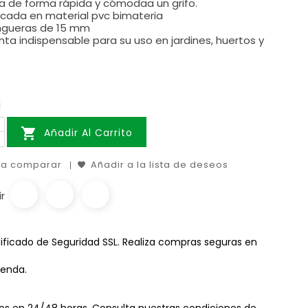
 de forma rápida y cómodaa un grifo.
icada en material pvc bimateria
gueras de 15 mm
ta indispensable para su uso en jardines, huertos y
d

Añadir Al Carrito
 a comparar
Añadir a la lista de deseos
r
ificado de Seguridad SSL. Realiza compras seguras en
ienda.