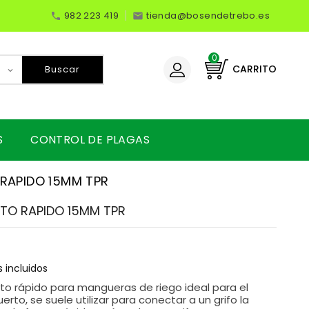
982 223 419
tienda@bosendetrebo.es


0
CARRITO
Buscar
S
CONTROL DE PLAGAS
RAPIDO 15MM TPR
TO RAPIDO 15MM TPR
 incluidos
to rápido para mangueras de riego ideal para el
uerto, se suele utilizar para conectar a un grifo la