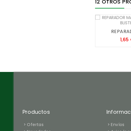
12 OTROS PR
REPARAD
1,65
Productos
Informac
Ofertas
Envíos