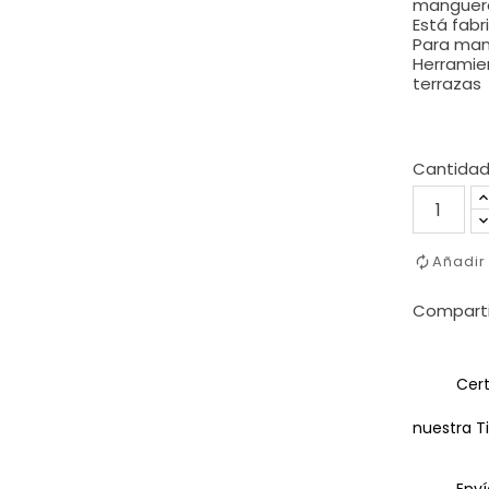
manguera
Está fabr
Para man
Herramien
terrazas
Cantida
Añadir
Comparti
Cert
nuestra T