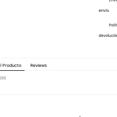
Enví
envío.
Polí
devolució
l Producto
Reviews
1556