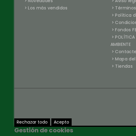
Novedades
Aviso leg
Los más vendidos
Términos
Política 
Condicio
Fondos F
POLÍTICA
AMBIENTE
Contacte
Mapa del 
Tiendas
Rechazar todo
Acepto
Gestión de cookies