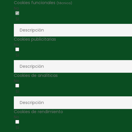
Cookies funcionales
(técnica)
No
Sí
Descripción
Cookies publicitarias
No
Sí
Descripción
Cookies de analíticas
No
Sí
Descripción
Cookies de rendimiento
No
Sí