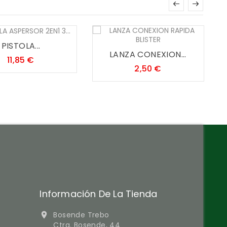
PISTOLA...
LANZA CONEXION...
Precio
11,85 €
Precio
2,50 €
Información De La Tienda
Bosende Trebo

Ctra. Bosende, 44