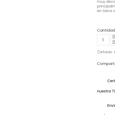
muy decor
principal
en tierra d
Cantida
Añadir
Comparti
Cert
nuestra T
Enví