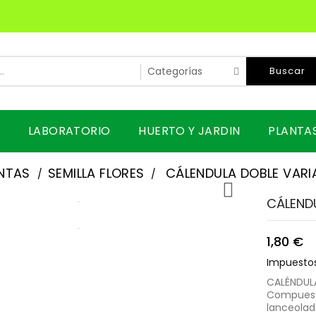
Buscar
LABORATORIO
HUERTO Y JARDIN
PLANTA
NTAS
SEMILLA FLORES
CÁLENDULA DOBLE VAR

CÁLEND
1,80 €
Impuestos
CALÉNDULA
Compuesta
lanceolad