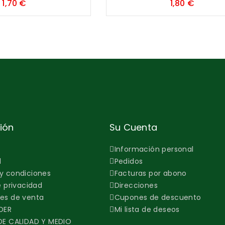
Precio
Precio
1,70 €
1,80 €
ión
Su Cuenta
Información personal
l
Pedidos
y condiciones
Facturas por abono
e privacidad
Direcciones
es de venta
Cupones de descuento
DER
Mi lista de deseos
DE CALIDAD Y MEDIO