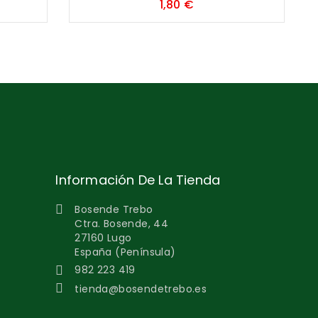
Precio
1,80 €
Información De La Tienda
Bosende Trebo

Ctra. Bosende, 44
27160 Lugo
España (Península)
982 223 419


tienda@bosendetrebo.es