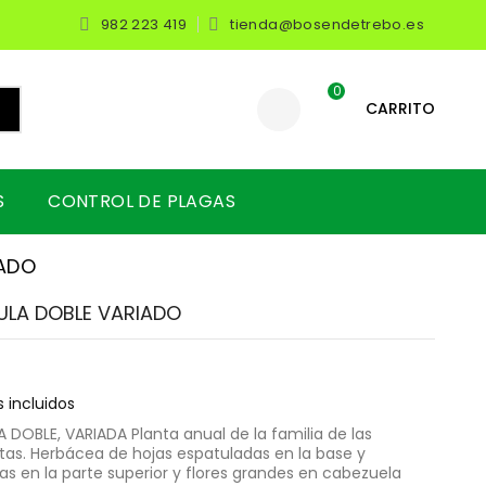
982 223 419
tienda@bosendetrebo.es


0
CARRITO
S
CONTROL DE PLAGAS
IADO
ULA DOBLE VARIADO
 incluidos
 DOBLE, VARIADA Planta anual de la familia de las
s. Herbácea de hojas espatuladas en la base y
as en la parte superior y flores grandes en cabezuela