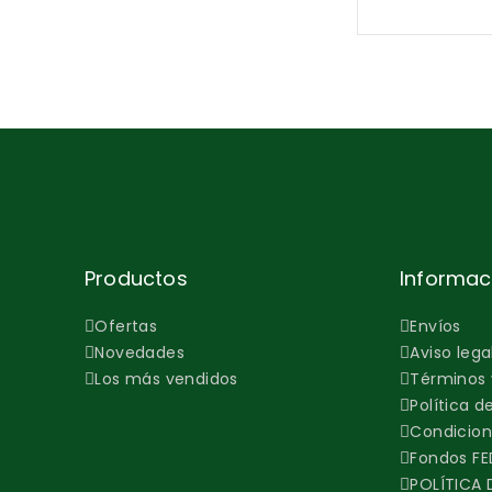
Productos
Informac
Ofertas
Envíos
Novedades
Aviso lega
Los más vendidos
Términos 
Política d
Condicion
Fondos FE
POLÍTICA 